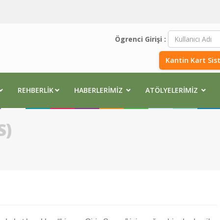
Ögrenci Girişi :
Kantin Kart Sis
REHBERLIK
HABERLERIMIZ
ATÖLYELERIMIZ
S)