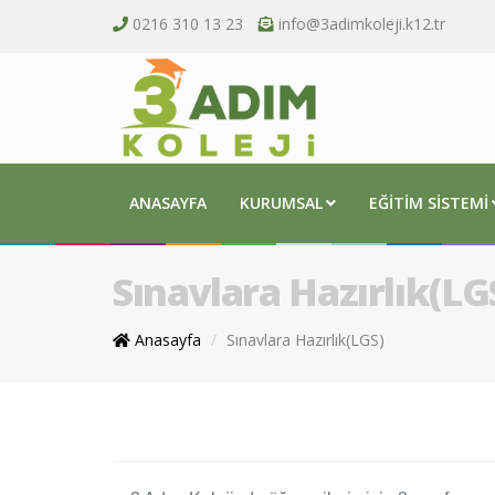
0216 310 13 23
info@3adimkoleji.k12.tr
ANASAYFA
KURUMSAL
EĞITIM SISTEMI
Sınavlara Hazırlık(LG
Anasayfa
Sınavlara Hazırlık(LGS)