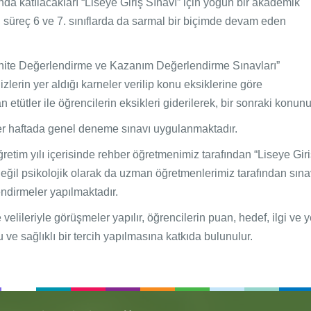
da katılacakları “Liseye Giriş Sınavı” için yoğun bir akademik
 süreç 6 ve 7. sınıflarda da sarmal bir biçimde devam eden
Ünite Değerlendirme ve Kazanım Değerlendirme Sınavları”
lerin yer aldığı karneler verilip konu eksiklerine göre
an etütler ile öğrencilerin eksikleri giderilerek, bir sonraki kon
 her haftada genel deneme sınavı uygulanmaktadır.
retim yılı içerisinde rehber öğretmenimiz tarafından “Liseye Giri
eğil psikolojik olarak da uzman öğretmenlerimiz tarafından sın
lendirmeler yapılmaktadır.
leriyle görüşmeler yapılır, öğrencilerin puan, hedef, ilgi ve yet
ve sağlıklı bir tercih yapılmasına katkıda bulunulur.