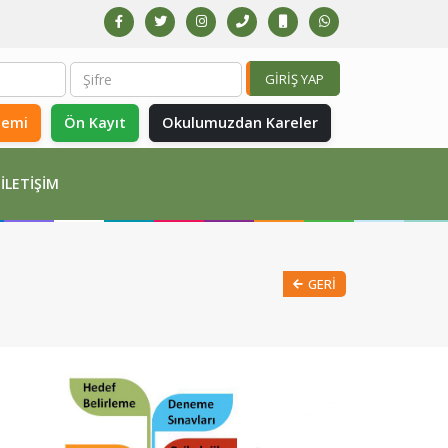
GİRİŞ YAP
temi
Ön Kayıt
Okulumuzdan Kareler
İLETIŞIM
GERI