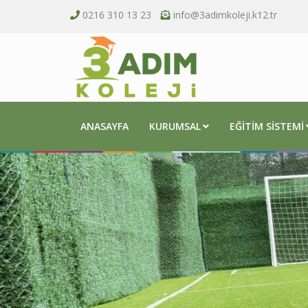
0216 310 13 23
info@3adimkoleji.k12.tr
ANASAYFA
KURUMSAL
EĞITIM SISTEMI