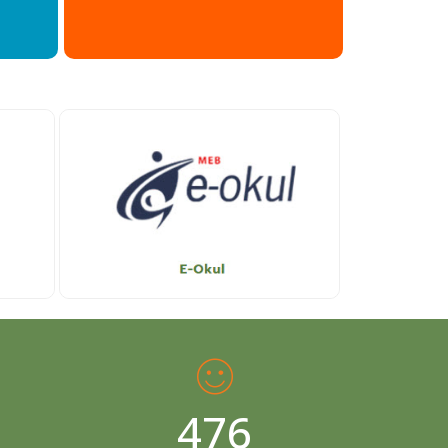
ılmaz
tarafından
4.08.2020 13:42:37
tarihinde
ber okulu gezdik, gerçekten de hijyene önem
lir bir kurum olduğunu kanaatine vardık
482