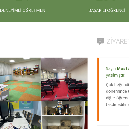
Sayın
Raşit
yazılmıştır.
DENEYIMLI ÖĞRETMEN
BAŞARILI ÖĞRENCI
Sadece akade
önem veren k
ZİYARE
Sayın
Musta
yazılmıştır.
Çok beğendiğ
döneminde uz
diğer öğrenc
takdir edilme