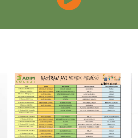
Sayın
Esra Y
yazılmıştır.
Kızımla bera
veren, güveni
Sayın
Raşit
yazılmıştır.
Sadece akade
önem veren k