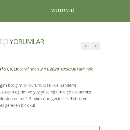
 Ökten
tarafından
4.08.2020 13:40:34
tarihinde
MUTLU VELI
mik eğitim değil, sosyal ve kültürel faaliyetlere de
aliteli bir eğitim kurumu.
TÇİ
YORUMLARI
fa ÇİÇEK
tarafından
2.11.2020 10:58:30
tarihinde
im bildiğim bir kurum. Özellikle pandemi
aktan eğitim ve yüz yüze eğitimle çocuklarımızı
ilerden en az 2-3 adım öne geçirdiler. Tebrik ve
si gereken bir okul.