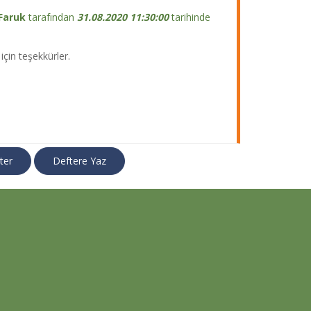
Faruk
tarafından
31.08.2020 11:30:00
tarihinde
için teşekkürler.
ter
Deftere Yaz
Kaya
tarafından
4.08.2020 13:45:00
tarihinde
rdiğimizde bizi güler yüzle karşılamaları,
leri gerçekten de çok çok iyiydi. Kafamız rahat bir
dan ayrıldık. oğlum için hayırlı olsun..