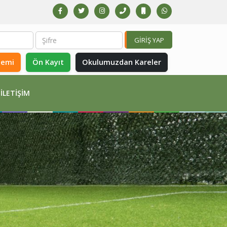
GİRİŞ YAP
temi
Ön Kayıt
Okulumuzdan Kareler
İLETIŞIM