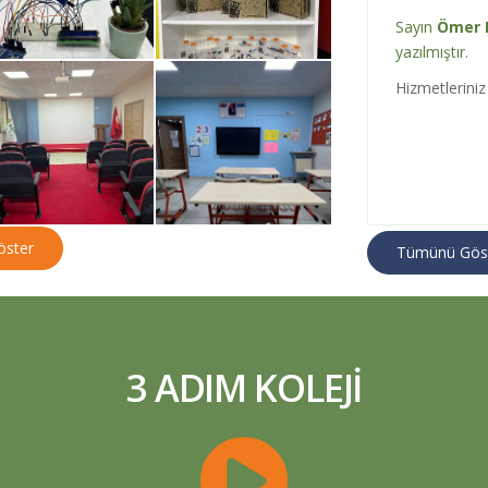
Sayın
Ömer 
yazılmıştır.
Hizmetleriniz 
ster
Tümünü Gös
Sayın
Aslı 
yazılmıştır.
Kuruma ilk gi
bilgilendirme
3 ADIM KOLEJI
şekilde kurum