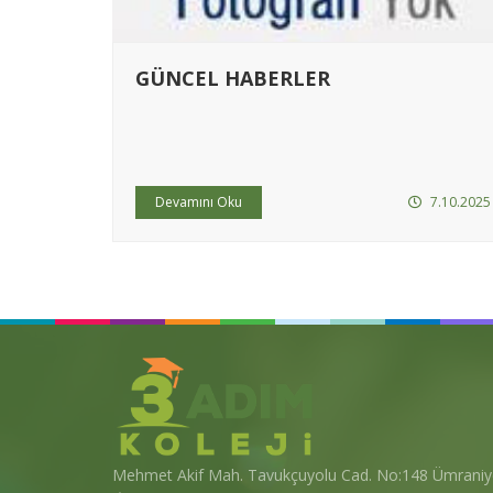
GÜNCEL HABERLER
26.02.2026
Devamını Oku
7.10.2025
Mehmet Akif Mah. Tavukçuyolu Cad. No:148 Ümraniy