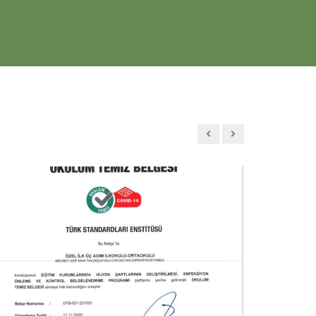
ılmaz
tarafından
4.08.2020 13:42:37
tarihinde
ber okulu gezdik, gerçekten de hijyene önem
lir bir kurum olduğunu kanaatine vardık
 Ökten
tarafından
4.08.2020 13:40:34
tarihinde
mik eğitim değil, sosyal ve kültürel faaliyetlere de
aliteli bir eğitim kurumu.