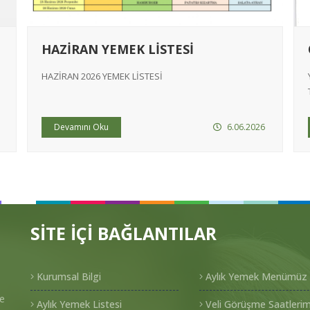
HAZİRAN YEMEK LİSTESİ
Sayın
Musta
yazılmıştır.
HAZİRAN 2026 YEMEK LİSTESİ
Çok beğendiğ
döneminde uz
diğer öğrenc
Devamını Oku
6.06.2026
takdir edilme
Sayın
Ömer 
yazılmıştır.
SİTE İÇİ BAĞLANTILAR
Hizmetleriniz 
Kurumsal Bilgi
Aylık Yemek Menümüz
e
Aylık Yemek Listesi
Veli Görüşme Saatlerim