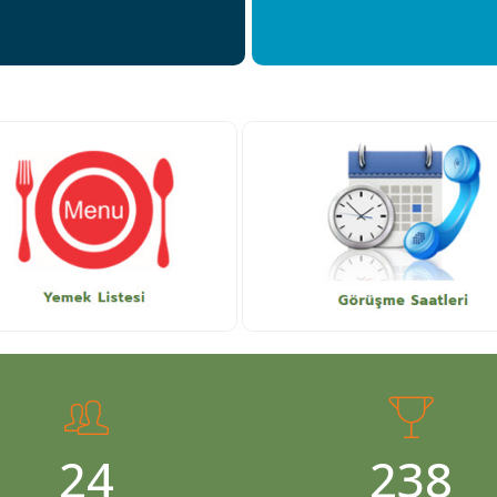
Sayın
Esra Y
yazılmıştır.
Kızımla bera
veren, güveni
25
241