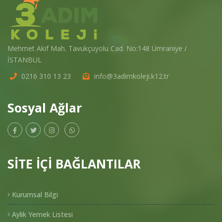
Mehmet Akif Mah. Tavukçuyolu Cad. No:148 Ümraniye /
İSTANBUL
0216 310 13 23
info@3adimkoleji.k12.tr
Sosyal Ağlar
SİTE İÇİ BAĞLANTILAR
Kurumsal Bilgi
Aylık Yemek Listesi