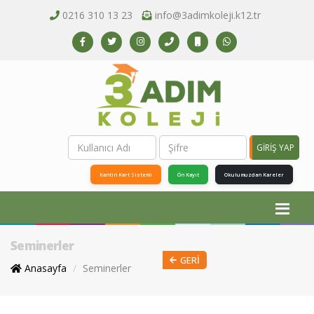
0216 310 13 23
info@3adimkoleji.k12.tr
GİRİŞ YAP
Kantin Kart Sistemi
Ön Kayıt
Okulumuzdan Kareler
Seminerler
GERI
Anasayfa
Seminerler